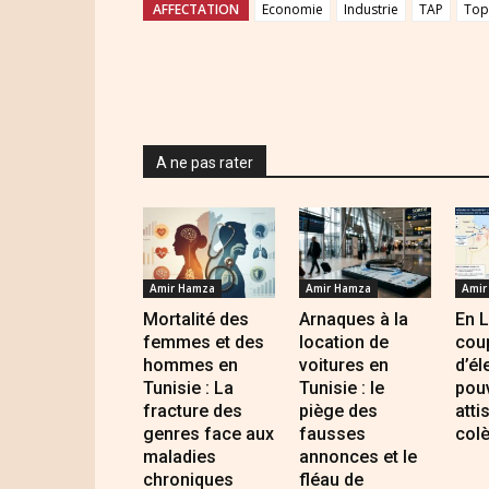
AFFECTATION
Economie
Industrie
TAP
To
A ne pas rater
Amir Hamza
Amir Hamza
Amir
Mortalité des
Arnaques à la
En L
femmes et des
location de
cou
hommes en
voitures en
d’él
Tunisie : La
Tunisie : le
pouv
fracture des
piège des
atti
genres face aux
fausses
colè
maladies
annonces et le
chroniques
fléau de