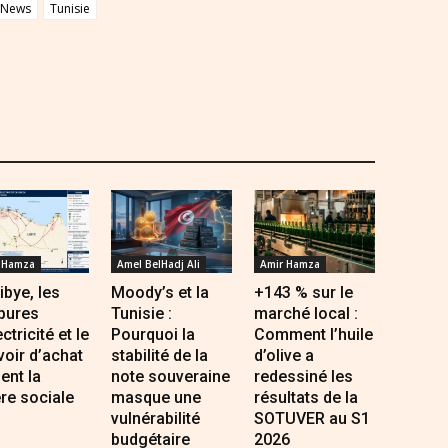
pNews
Tunisie
 Hamza
Amel BelHadj Ali
Amir Hamza
ibye, les
Moody’s et la
+143 % sur le
pures
Tunisie :
marché local :
ectricité et le
Pourquoi la
Comment l’huile
oir d’achat
stabilité de la
d’olive a
sent la
note souveraine
redessiné les
re sociale
masque une
résultats de la
vulnérabilité
SOTUVER au S1
budgétaire
2026