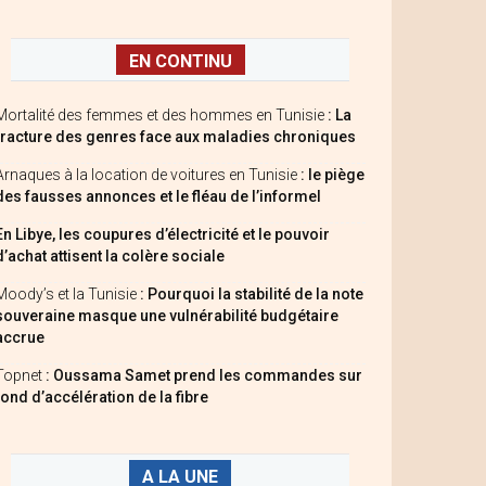
EN CONTINU
Mortalité des femmes et des hommes en Tunisie
: La
fracture des genres face aux maladies chroniques
Arnaques à la location de voitures en Tunisie
: le piège
des fausses annonces et le fléau de l’informel
En Libye, les coupures d’électricité et le pouvoir
d’achat attisent la colère sociale
Moody’s et la Tunisie
: Pourquoi la stabilité de la note
souveraine masque une vulnérabilité budgétaire
accrue
Topnet
: Oussama Samet prend les commandes sur
fond d’accélération de la fibre
A LA UNE