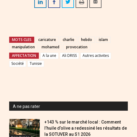
MOTS CLES
caricature
charlie
hebdo
islam
manipulation
mohamed
provocation
AFFECTATION
A la une
Ali DRISS
Autres activites
Société
Tunisie
A ne pas rater
+143 % sur le marché local : Comment
l’huile d’olive a redessiné les résultats de
la SOTUVER au S1 2026