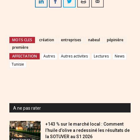
MOTS CLES
création
entreprises
nabeul
pépinière
première
AFFECTATION
Autres
Autres activites
Lectures
News
Tunisie
A ne pas rater
+143 % sur le marché local : Comment
l’huile d’olive a redessiné les résultats de
la SOTUVER au S1 2026
Amir Hamza