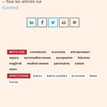
– Tous les articles sur
Euromed
MOTS CLES
commission
economie
entrepreneurs
espace
euromediterraneen
europeenne
histoires
maghreb
mediterraneens
partenaires
tunisie
union
AFFECTATION
Autres
Autres activites
Economie
News
Tunisie