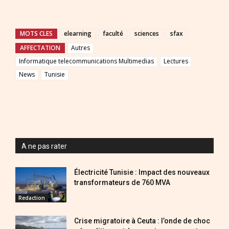
MOTS CLES
elearning
faculté
sciences
sfax
AFFECTATION
Autres
Informatique telecommunications Multimedias
Lectures
News
Tunisie
A ne pas rater
Électricité Tunisie : Impact des nouveaux
transformateurs de 760 MVA
Redaction
Crise migratoire à Ceuta : l’onde de choc