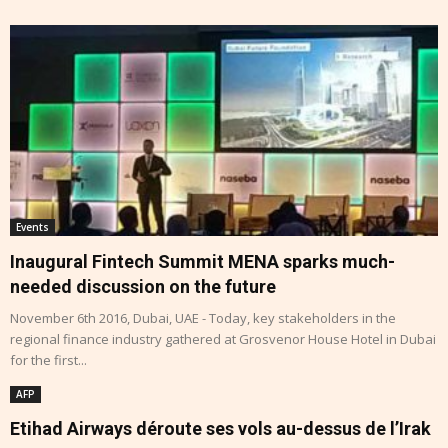
Events
Inaugural Fintech Summit MENA sparks much-
needed discussion on the future
November 6th 2016, Dubai, UAE - Today, key stakeholders in the
regional finance industry gathered at Grosvenor House Hotel in Dubai
for the first...
AFP
Etihad Airways déroute ses vols au-dessus de l’Irak