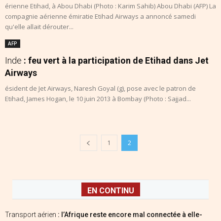
érienne Etihad, à Abou Dhabi (Photo : Karim Sahib) Abou Dhabi (AFP) La
compagnie aérienne émiratie Etihad Airways a annoncé samedi
qu'elle allait dérouter...
AFP
Inde
: feu vert à la participation de Etihad dans Jet
Airways
ésident de Jet Airways, Naresh Goyal (g), pose avec le patron de
Etihad, James Hogan, le 10 juin 2013 à Bombay (Photo : Sajjad...
1
2
EN CONTINU
Transport aérien
: l’Afrique reste encore mal connectée à elle-