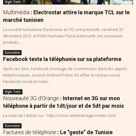
High Tech
Multimédia
: Electrostar attire la marque TCL sur le
marché tunisien
La société tunisienne Electrostar et TCL ont présenté, vendredi 25
décembre 2015, à l’hôtel Ramada Plaza Gammarth, les nouveaux
produits...
Economie
Facebook teste la téléphonie sur sa plateforme
Après les Sms, Facebook envisage de «s'immiscer» dans les appels
téléphoniques, avance Android Police. En effet, le réseau social
Facebook serait en train...
High Tech
Nouveauté 3G d’Orange
: Internet en 3G sur mon
téléphone à partir de 1dt/jour et de 5dt par mois
La suite de l'article sur : http://conso.webmanagercenter.com/
Economie
Factures de téléphone
: Le “geste“ de Tunisie