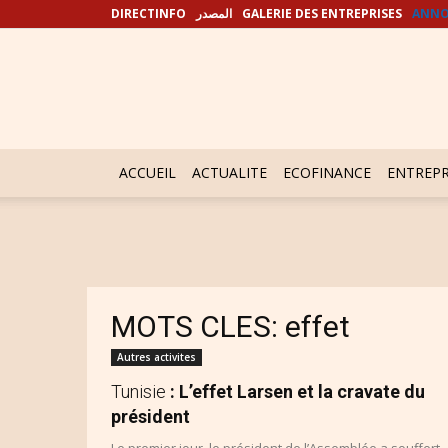
DIRECTINFO
المصدر
GALERIE DES ENTREPRISES
ANNO
ACCUEIL
ACTUALITE
ECOFINANCE
ENTREPR
MOTS CLES: effet
Autres activites
Tunisie
: L’effet Larsen et la cravate du
président
Le premier jour, le président de l’Assemblée a souffert,