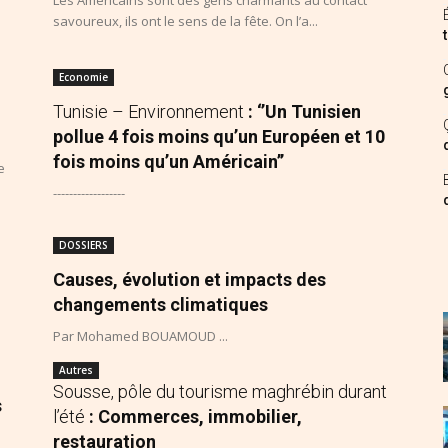
;
savoureux, ils ont le sens de la fête. On l’a...
Economie
Tunisie – Environnement
: ‘’Un Tunisien
pollue 4 fois moins qu’un Européen et 10
fois moins qu’un Américain’’
e
------------------
DOSSIERS
Causes, évolution et impacts des
changements climatiques
Par Mohamed BOUAMOUD ...
Autres
Sousse, pôle du tourisme maghrébin durant
s
l’été
: Commerces, immobilier,
restauration