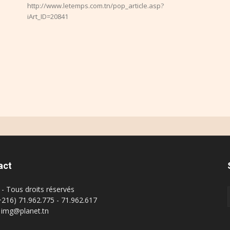
http://www.letemps.com.tn/pop_article.asp?
iArt_ID=20841
act
- Tous droits réservés
(+216) 71.962.775 - 71.962.617
: img@planet.tn