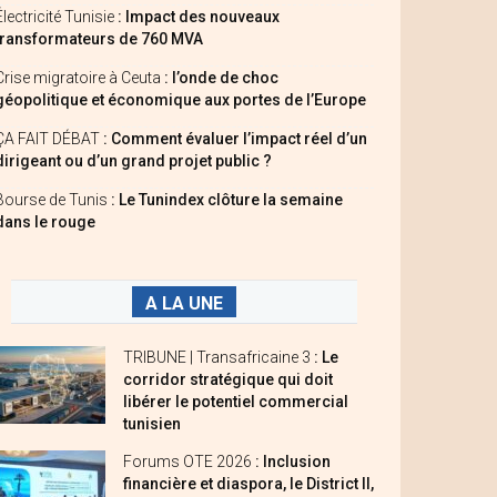
Électricité Tunisie
: Impact des nouveaux
transformateurs de 760 MVA
Crise migratoire à Ceuta
: l’onde de choc
géopolitique et économique aux portes de l’Europe
ÇA FAIT DÉBAT
: Comment évaluer l’impact réel d’un
dirigeant ou d’un grand projet public ?
Bourse de Tunis
: Le Tunindex clôture la semaine
dans le rouge
A LA UNE
TRIBUNE | Transafricaine 3
: Le
corridor stratégique qui doit
libérer le potentiel commercial
tunisien
Forums OTE 2026
: Inclusion
financière et diaspora, le District II,