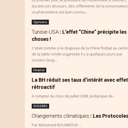
durant son discours, des sifflements de la sonorisation
ce phénomène est bien connu...
Opinions
Tunisie-USA
: L’effet ”Chine” précipite les
choses !
C'était comme si le drapeau de la Chine flottait au centr
de la table ronde organisée il y a quelques jours par
Gordon Gray,...
Finance
La BH réduit ses taux d’intérêt avec effet
rétroactif
A compter du mois de juillet 2008, la Banque de...
DOSSIERS
Changements climatiques
: Les Protocole
Par Mohamed BOUAMOUD ...