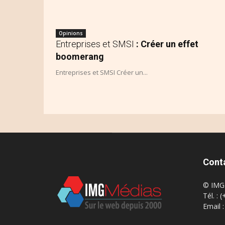
Opinions
Entreprises et SMSI
: Créer un effet
boomerang
Entreprises et SMSI Créer un...
Cont
© IMG 
Tél. : 
Email 