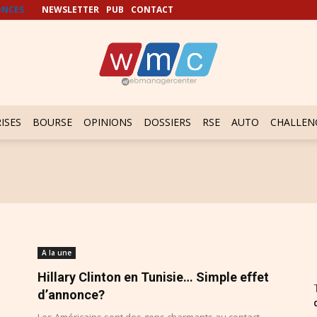
NCES
NEWSLETTER
PUB
CONTACT
ISES
BOURSE
OPINIONS
DOSSIERS
RSE
AUTO
CHALLEN
A la une
Hillary Clinton en Tunisie… Simple effet
d’annonce?
Les Américains sont des gens charmants au contact