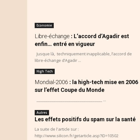
Economie
Libre-échange
: L’accord d’Agadir est
enfin… entré en vigueur
Jusque là, techniquement inapplicable, l’accord de
libre-échange d’Agadir ...
High Tech
Mondial-2006
: la high-tech mise en 2006
sur l’effet Coupe du Monde
___________________________________ ...
Autres
Les effets positifs du spam sur la santé
La suite de l'article sur :
http://www.silicon.fr/getarticle.asp?ID=10502