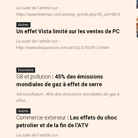
La suite de l'article sur :
http://www.letemps.com.tn/pop_article.php?ID_art=6913
Autres
Un effet Vista limité sur les ventes de PC
La suite de l'article sur :
http://www.lexpansion.com/art/32.0.156751.0.html
Economie
G8 et pollution
: 45% des émissions
mondiales de gaz à effet de serre
G8 et pollution : 45% des émissions mondiales de gaz à
effet...
Autres
Commerce exterieur
: Les effets du choc
petrolier et de la fin de l’ATV
La suite de l'article sur :