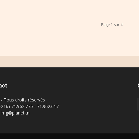
Page 1 sur 4
act
- Tous droits réservés
(+216) 71.962.775 - 71.962.617
: img@planet.tn