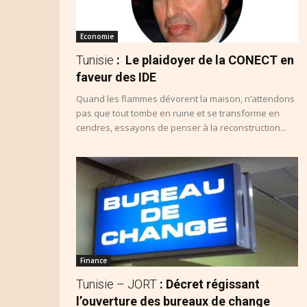
Economie
Tunisie
: Le plaidoyer de la CONECT en
faveur des IDE
Quand les flammes dévorent la maison, n’attendons
pas que tout tombe en ruine et se transforme en
cendres, essayons de penser à la reconstruction...
Finance
Tunisie – JORT
: Décret régissant
l’ouverture des bureaux de change