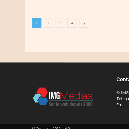
1
2
3
4
Cont
© IMG 
Tél. : 
Email 
© Copyright 2022 - IMG