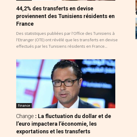
44,2% des transferts en devise
proviennent des Tunisiens résidents en
France
n
Des statistiques publiées par l'Office des Tunisiens à
l'Etranger (OTE) ont révélé que les transferts en devise
effectués par les Tunisiens résidents en France...
Finance
Change
: La fluctuation du dollar et de
l’euro impactera l’économie, les
exportations et les transferts