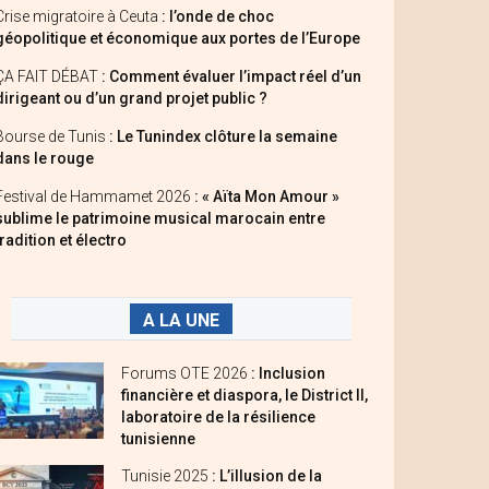
Crise migratoire à Ceuta
: l’onde de choc
géopolitique et économique aux portes de l’Europe
ÇA FAIT DÉBAT
: Comment évaluer l’impact réel d’un
dirigeant ou d’un grand projet public ?
Bourse de Tunis
: Le Tunindex clôture la semaine
dans le rouge
Festival de Hammamet 2026
: « Aïta Mon Amour »
sublime le patrimoine musical marocain entre
tradition et électro
A LA UNE
Forums OTE 2026
: Inclusion
financière et diaspora, le District II,
laboratoire de la résilience
tunisienne
Tunisie 2025
: L’illusion de la