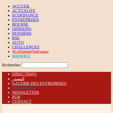
ACCUEIL
ACTUALITE
ECOFINANCE
ENTREPRISES
BOURSE
OPINIONS
DOSSIERS
RSE
AUTO
CHALLENGES
#LaTunisieQuiGagne
KIOSQUE
Rechercher
DIRECTINFO
المصدر
GALERIE DES ENTREPRISES
ANNONCES
NEWSLETTER
PUB
CONTACT