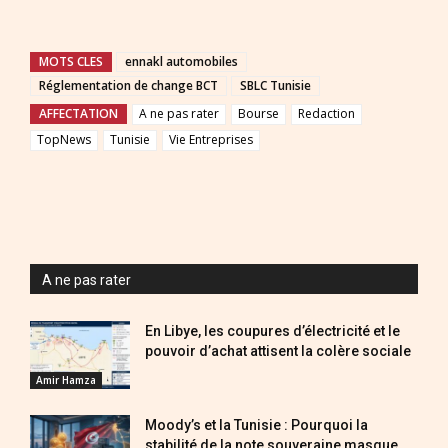
MOTS CLES
ennakl automobiles
Réglementation de change BCT
SBLC Tunisie
AFFECTATION
A ne pas rater
Bourse
Redaction
TopNews
Tunisie
Vie Entreprises
A ne pas rater
En Libye, les coupures d’électricité et le
pouvoir d’achat attisent la colère sociale
Amir Hamza
Moody’s et la Tunisie : Pourquoi la
stabilité de la note souveraine masque