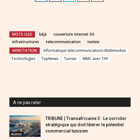
MOTS CLES
béjà
couverture internet 5G
infrastructures
telecommunication
tunisie
AFFECTATION
Informatique telecommunications Multimedias
Technologies
TopNews
Tunisie
WMC avec TAP
A ne pas rater
TRIBUNE | Transafricaine 3 : Le corridor
stratégique qui doit libérer le potentiel
commercial tunisien
Autres