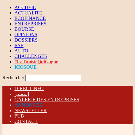
ACCUEIL
ACTUALITE
ECOFINANCE
ENTREPRISES
BOURSE
OPINIONS
DOSSIERS
RSE
AUTO
CHALLENGES
#LaTunisieQuiGagne
KIOSQUE
Rechercher
DIRECTINFO
المصدر
GALERIE DES ENTREPRISES
ANNONCES
NEWSLETTER
PUB
CONTACT