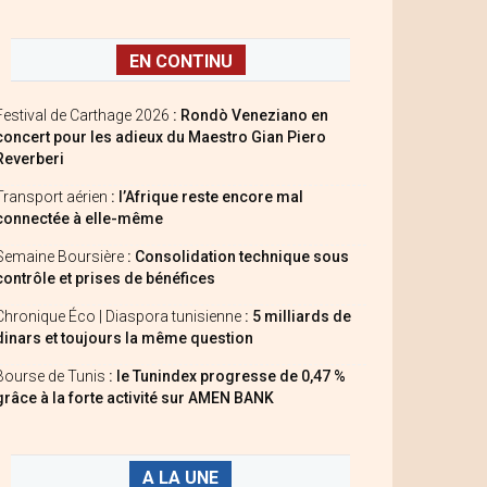
EN CONTINU
Festival de Carthage 2026
: Rondò Veneziano en
concert pour les adieux du Maestro Gian Piero
Reverberi
Transport aérien
: l’Afrique reste encore mal
connectée à elle-même
Semaine Boursière
: Consolidation technique sous
contrôle et prises de bénéfices
Chronique Éco | Diaspora tunisienne
: 5 milliards de
dinars et toujours la même question
Bourse de Tunis
: le Tunindex progresse de 0,47 %
grâce à la forte activité sur AMEN BANK
A LA UNE