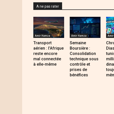
A ne pas rater
Amir Hamza
Amir Hamza
Amir
Transport
Semaine
Chro
aérien : l’Afrique
Boursière :
Dia
reste encore
Consolidation
tuni
mal connectée
technique sous
mill
à elle-même
contrôle et
dina
prises de
touj
bénéfices
mêm