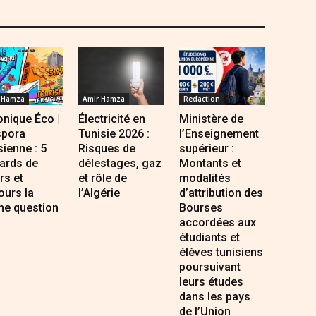
 Hamza
Amir Hamza
Redaction
nique Éco |
Électricité en
Ministère de
spora
Tunisie 2026 :
l’Enseignement
sienne : 5
Risques de
supérieur :
iards de
délestages, gaz
Montants et
rs et
et rôle de
modalités
ours la
l’Algérie
d’attribution des
e question
Bourses
accordées aux
étudiants et
élèves tunisiens
poursuivant
leurs études
dans les pays
de l’Union