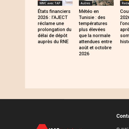
WMC avec TAP
Autres
Reda
États financiers
Météo en
Cour
2026 : l’AJECT
Tunisie : des
2026
réclame une
températures
l’on
prolongation du
plus élevées
apr
délai de dépôt
que la normale
som
auprès du RNE
attendues entre
hist
août et octobre
2026
Cont