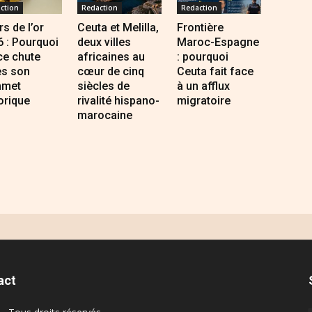
ction
Redaction
Redaction
s de l’or
Ceuta et Melilla,
Frontière
 : Pourquoi
deux villes
Maroc-Espagne
ce chute
africaines au
: pourquoi
ès son
cœur de cinq
Ceuta fait face
met
siècles de
à un afflux
orique
rivalité hispano-
migratoire
marocaine
act