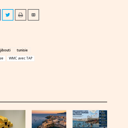
jibouti
tunisie
sie
WMC avec TAP