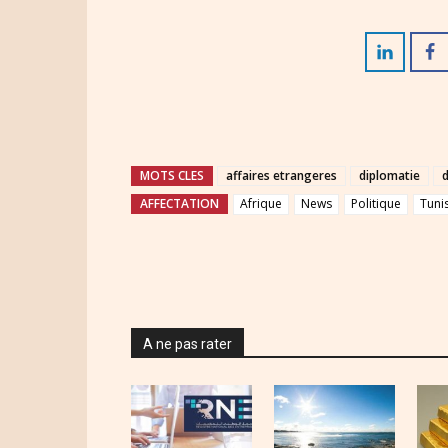
MOTS CLES
affaires etrangeres
diplomatie
d
AFFECTATION
Afrique
News
Politique
Tuni
A ne pas rater