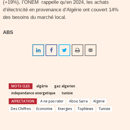
(+19%), l’ONEM rappelle qu’en 2024, les achats
d’électricité en provenance d’Algérie ont couvert 14%
des besoins du marché local.
ABS
MOTS CLES
algérie
gaz algerien
independance energetique
tunisie
AFFECTATION
A ne pas rater
Abou Sarra
Algerie
Des Chiffres
Economie
Energies
TopNews
Tunisie