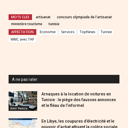
MOTS CLES
artisanat
concours olympiade de l'artisanat
ministère tourisme
tunisie
AFFECTATION
Economie
Services
TopNews
Tunisie
WMC avec TAP
A ne pas rater
Arnaques à la location de voitures en
Tunisie : le piège des fausses annonces
et le fléau de l’informel
Amir Hamza
En Libye, les coupures d’électricité et le
pouvoir d’achat attisent la colère sociale