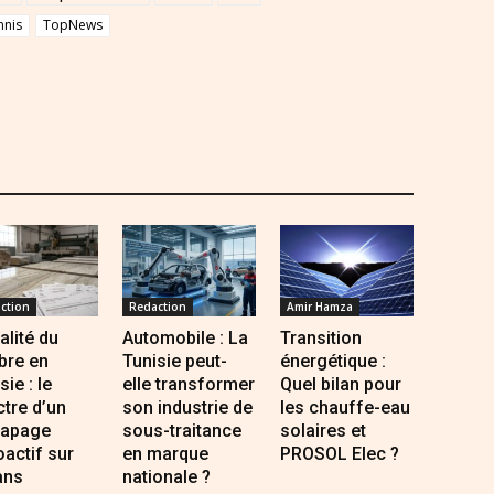
nnis
TopNews
ction
Redaction
Amir Hamza
alité du
Automobile : La
Transition
bre en
Tunisie peut-
énergétique :
sie : le
elle transformer
Quel bilan pour
tre d’un
son industrie de
les chauffe-eau
rapage
sous-traitance
solaires et
oactif sur
en marque
PROSOL Elec ?
ans
nationale ?