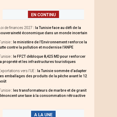
EN CONTINU
Loi de finances 2027
: la Tunisie face au défi de la
souveraineté économique dans un monde incertain
Tunisie
: le ministère de l’Environnement renforce la
lutte contre la pollution et modernise l’ANPE
Tunisie
: le FPZT débloque 8,425 MD pour renforcer
la propreté et les infrastructures touristiques
Exportations vers l’UE
: la Tunisie sommée d’adapter
les emballages des produits de la pêche avant le 12
août
Tunisie
: les transformateurs de marbre et de granit
dénoncent une taxe à la consommation rétroactive
A LA UNE