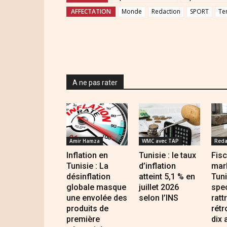
AFFECTATION
Monde
Redaction
SPORT
Te
A ne pas rater
Amir Hamza
WMC avec TAP
Reda
Inflation en
Tunisie : le taux
Fisc
Tunisie : La
d’inflation
mar
désinflation
atteint 5,1 % en
Tuni
globale masque
juillet 2026
spec
une envolée des
selon l’INS
ratt
produits de
rétr
première
dix 