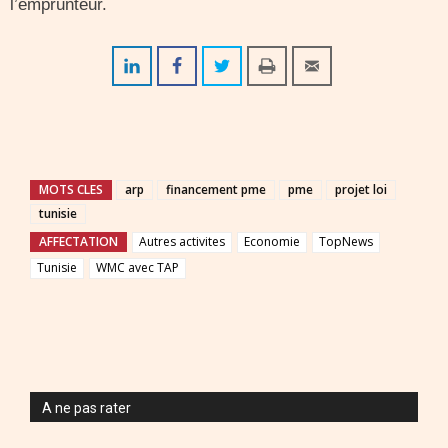
l’emprunteur.
MOTS CLES
arp
financement pme
pme
projet loi
tunisie
AFFECTATION
Autres activites
Economie
TopNews
Tunisie
WMC avec TAP
A ne pas rater