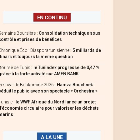
EN CONTINU
Semaine Boursière
: Consolidation technique sous
contrôle et prises de bénéfices
Chronique Éco | Diaspora tunisienne
: 5 milliards de
dinars et toujours la même question
Bourse de Tunis
: le Tunindex progresse de 0,47 %
grâce à la forte activité sur AMEN BANK
Festival de Boukornine 2026
: Hamza Bouchnek
séduit le public avec son spectacle « Orchestra »
Tunisie
: le WWF Afrique du Nord lance un projet
d’économie circulaire pour valoriser les déchets
marins
A LA UNE