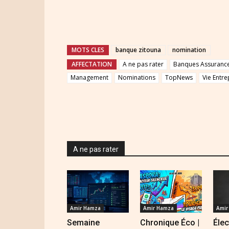
MOTS CLES
banque zitouna
nomination
AFFECTATION
A ne pas rater
Banques Assurances
Management
Nominations
TopNews
Vie Entre
A ne pas rater
Amir Hamza
Amir Hamza
Amir
Semaine
Chronique Éco |
Élec