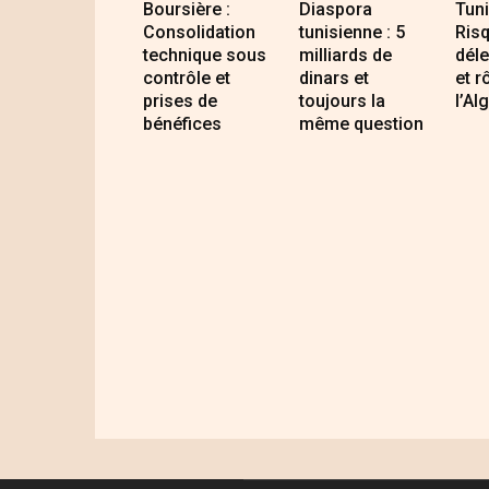
Boursière :
Diaspora
Tuni
Consolidation
tunisienne : 5
Ris
technique sous
milliards de
dél
contrôle et
dinars et
et r
prises de
toujours la
l’Al
bénéfices
même question