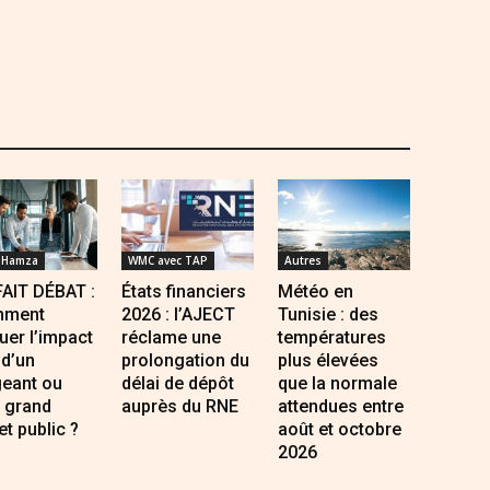
 Hamza
WMC avec TAP
Autres
FAIT DÉBAT :
États financiers
Météo en
ment
2026 : l’AJECT
Tunisie : des
uer l’impact
réclame une
températures
 d’un
prolongation du
plus élevées
geant ou
délai de dépôt
que la normale
 grand
auprès du RNE
attendues entre
et public ?
août et octobre
2026