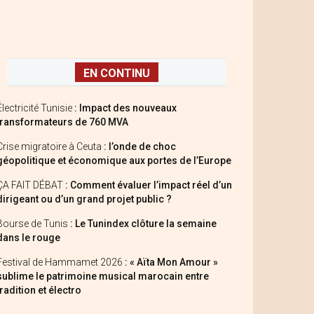
EN CONTINU
Électricité Tunisie
: Impact des nouveaux
transformateurs de 760 MVA
Crise migratoire à Ceuta
: l’onde de choc
géopolitique et économique aux portes de l’Europe
ÇA FAIT DÉBAT
: Comment évaluer l’impact réel d’un
dirigeant ou d’un grand projet public ?
Bourse de Tunis
: Le Tunindex clôture la semaine
dans le rouge
Festival de Hammamet 2026
: « Aïta Mon Amour »
sublime le patrimoine musical marocain entre
tradition et électro