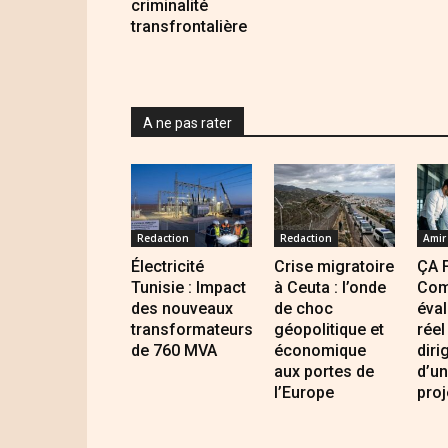
criminalité
transfrontalière
A ne pas rater
Redaction
Redaction
Amir
Électricité
Crise migratoire
ÇA 
Tunisie : Impact
à Ceuta : l’onde
Com
des nouveaux
de choc
éval
transformateurs
géopolitique et
réel
de 760 MVA
économique
diri
aux portes de
d’un
l’Europe
proj