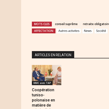
MOTS CLES
conseil suprême
retraite obligatoir
AFFECTATION
Autres activites
News
Société
ARTICLES EN RELATION
WMC avec TAP
Coopération
tuniso-
polonaise en
matière de