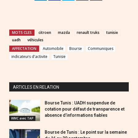
MOTS CLES
citroen
mazda
renault truks
tunisie
uadh
véhicules
AFFECTATION
Automobile
Bourse
Communiques
indicateurs d'activite
Tunisie
ARTICLES EN RELATION
Bourse Tunis : UADH suspendue de
cotation pour défaut de transparence et
absence d’informations fiables
WMC avec TAP
Bourse de Tunis : Le point sur la semaine