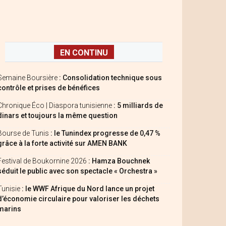
EN CONTINU
Semaine Boursière
: Consolidation technique sous
contrôle et prises de bénéfices
Chronique Éco | Diaspora tunisienne
: 5 milliards de
dinars et toujours la même question
Bourse de Tunis
: le Tunindex progresse de 0,47 %
grâce à la forte activité sur AMEN BANK
Festival de Boukornine 2026
: Hamza Bouchnek
séduit le public avec son spectacle « Orchestra »
Tunisie
: le WWF Afrique du Nord lance un projet
d’économie circulaire pour valoriser les déchets
marins