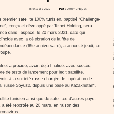
15 octobre 2020
Par :
Communiques
e premier satellite 100% tunisien, baptisé “Challenge-
ne”, conçu et développé par Telnet Holding, sera
ancé dans l’espace, le 20 mars 2021, date qui
oïncide avec la célébration de la fête de
’indépendance (65e anniversaire), a annoncé jeudi, ce
roupe.
elnet a précisé, avoir, déjà finalisé, avec succès,
re de tests de lancement pour ledit satellite,
emis à la société russe chargée de l’opération de
tial russe Soyuz2, depuis une base au Kazakhstan”.
llite tunisien ainsi que de satellites d’autres pays,
 a été reportée au 20 mars, en raison des
oronavirus.