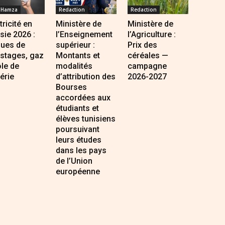
 Hamza
Redaction
Redaction
tricité en
Ministère de
Ministère de
sie 2026 :
l’Enseignement
l’Agriculture :
ques de
supérieur :
Prix des
estages, gaz
Montants et
céréales —
ôle de
modalités
campagne
gérie
d’attribution des
2026-2027
Bourses
accordées aux
étudiants et
élèves tunisiens
poursuivant
leurs études
dans les pays
de l’Union
européenne