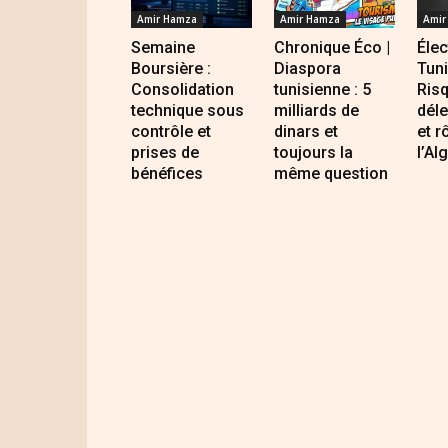
Amir Hamza
Amir Hamza
Amir
Semaine
Chronique Éco |
Élec
Boursière :
Diaspora
Tuni
Consolidation
tunisienne : 5
Ris
technique sous
milliards de
dél
contrôle et
dinars et
et r
prises de
toujours la
l’Al
bénéfices
même question