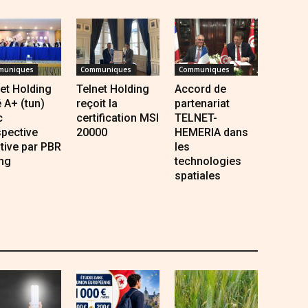
muniques
Communiques
Communiques
et Holding
Telnet Holding
Accord de
 A+ (tun)
reçoit la
partenariat
c
certification MSI
TELNET-
pective
20000
HEMERIA dans
tive par PBR
les
ng
technologies
spatiales