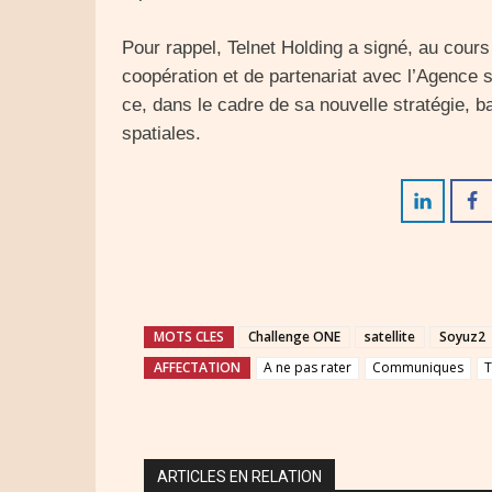
Pour rappel, Telnet Holding a signé, au cour
coopération et de partenariat avec l’Agence
ce, dans le cadre de sa nouvelle stratégie, 
spatiales.
MOTS CLES
Challenge ONE
satellite
Soyuz2
AFFECTATION
A ne pas rater
Communiques
T
ARTICLES EN RELATION