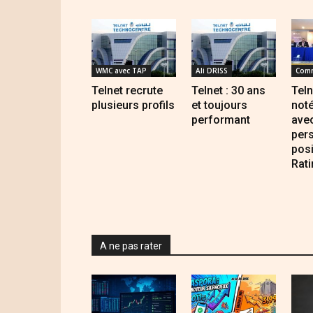
WMC avec TAP
Ali DRISS
Com
Telnet recrute
Telnet : 30 ans
Teln
plusieurs profils
et toujours
noté
performant
ave
pers
posi
Rati
A ne pas rater