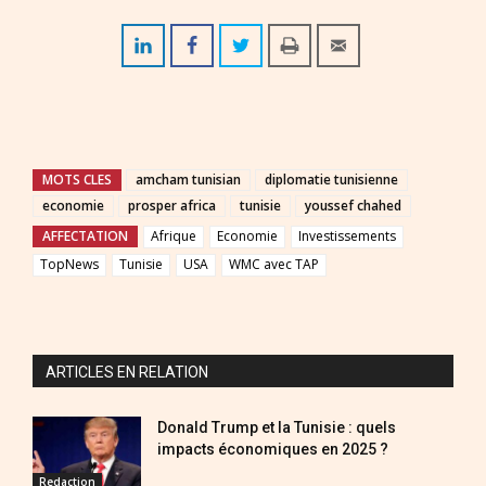
MOTS CLES
amcham tunisian
diplomatie tunisienne
economie
prosper africa
tunisie
youssef chahed
AFFECTATION
Afrique
Economie
Investissements
TopNews
Tunisie
USA
WMC avec TAP
ARTICLES EN RELATION
Donald Trump et la Tunisie : quels
impacts économiques en 2025 ?
Redaction