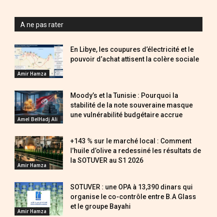
A ne pas rater
En Libye, les coupures d’électricité et le
pouvoir d’achat attisent la colère sociale
Amir Hamza
Moody’s et la Tunisie : Pourquoi la
stabilité de la note souveraine masque
une vulnérabilité budgétaire accrue
Amel BelHadj Ali
+143 % sur le marché local : Comment
l’huile d’olive a redessiné les résultats de
la SOTUVER au S1 2026
Amir Hamza
SOTUVER : une OPA à 13,390 dinars qui
organise le co-contrôle entre B.A Glass
et le groupe Bayahi
Amir Hamza