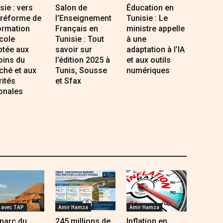
sie : vers
Salon de
Éducation en
 réforme de
l’Enseignement
Tunisie : Le
ormation
Français en
ministre appelle
cole
Tunisie : Tout
à une
ptée aux
savoir sur
adaptation à l’IA
oins du
l’édition 2025 à
et aux outils
ché et aux
Tunis, Sousse
numériques
rités
et Sfax
onales
avec TAP
Amir Hamza
Amir Hamza
parc du
245 millions de
Inflation en