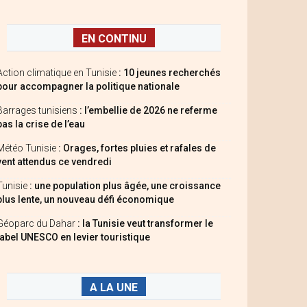
EN CONTINU
Action climatique en Tunisie
: 10 jeunes recherchés
pour accompagner la politique nationale
Barrages tunisiens
: l’embellie de 2026 ne referme
pas la crise de l’eau
Météo Tunisie
: Orages, fortes pluies et rafales de
vent attendus ce vendredi
Tunisie
: une population plus âgée, une croissance
plus lente, un nouveau défi économique
Géoparc du Dahar
: la Tunisie veut transformer le
label UNESCO en levier touristique
A LA UNE