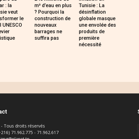
r : la
m³ d’eau en plus
Tunisie : La
sie veut
? Pourquoi la
désinflation
sformer le
construction de
globale masque
el UNESCO
nouveaux
une envolée des
evier
barrages ne
produits de
istique
suffira pas
première
nécessité
act
- Tous droits réservés
(+216) 71.962.775 - 71.962.617
: img@planet.tn