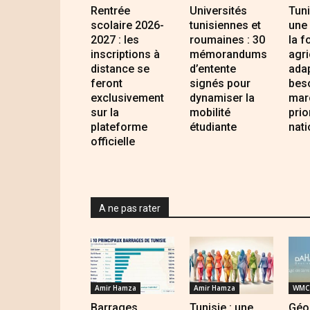
Rentrée
Universités
Tuni
scolaire 2026-
tunisiennes et
une
2027 : les
roumaines : 30
la f
inscriptions à
mémorandums
agri
distance se
d’entente
ada
feront
signés pour
bes
exclusivement
dynamiser la
mar
sur la
mobilité
prio
plateforme
étudiante
nati
officielle
A ne pas rater
Amir Hamza
Amir Hamza
WMC 
Barrages
Tunisie : une
Géo