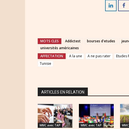
MOTS CLES
Addictest
bourses d'etudes
jeun
universités américaines
AFFECTATION
A la une
A ne pas rater
Etudes 
Tunisie
ARTICLES EN RELATION
WMC avec TAP
WMC avec TAP
WMC 