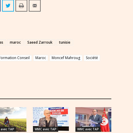
es
maroc
Saeed Zarrouk
tunisie
Formation Conseil
Maroc
Moncef Mahroug
Société
avec TAP
WMC avec TAP
WMC avec TAP