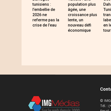
tunisiens :
population plus
Daha
l’embellie de
âgée, une
Tuni
2026 ne
croissance plus
tran
referme pas la
lente, un
lab
crise de l’eau
nouveau défi
en l
économique
tour
Cont
© IMG 
Tél. : 
Email 