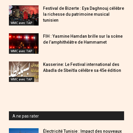
Festival de Bizerte : Eya Daghnouj célèbre
la richesse du patrimoine musical
tunisien
WMC avec TAP
FIH : Yasmine Hamdan brille sur la scène
de l’amphithéâtre de Hammamet
WMC avec TAP
Kasserine: Le Festival international des
Abadla de Sbeïtla célébre sa 45e édition
WMC avec TAP
A ne pas rater
Électricité Tunisie : Impact des nouveaux