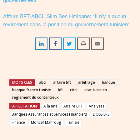
gouvernement
Affaire BFT-ABCI, Slim Ben Hmidane: “Il n’y a aucun
revirement dans la position du gouvernement tunisien“
.
MOTS CLES
abci
affaire bft
arbitrage
banque
banque franco tunisie
bft
cirdi
etat tunisien
reglement du contentieux
AFFECTATION
A la une
Affaire BFT
Analyses
Banques Assurances et Services Financiers
DOSSIERS
Finance
Moncef Mahroug
Tunisie