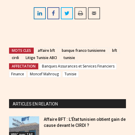
MOTS CLES
affaire bft
banque franco tunisienne
bft
cirdi
Litige Tunisie ABCI
tunisie
AFFECTATION
Banques Assurances et Services Financiers
Finance
Moncef Mahroug
Tunisie
ARTICLES EN RELATION
Affaire BFT : L’État tunisien obtient gain de
cause devant le CIRDI ?
WMC avec TAP