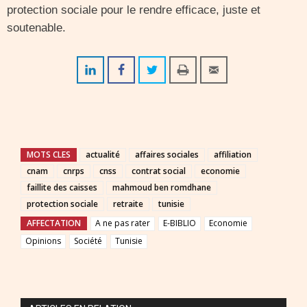
protection sociale pour le rendre efficace, juste et
soutenable.
MOTS CLES
actualité
affaires sociales
affiliation
cnam
cnrps
cnss
contrat social
economie
faillite des caisses
mahmoud ben romdhane
protection sociale
retraite
tunisie
AFFECTATION
A ne pas rater
E-BIBLIO
Economie
Opinions
Société
Tunisie