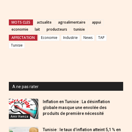
MOTS CLES
actualite
agroalimentaire
appui
economie
lait
producteurs
tunisie
AFFECTATION
Economie
Industrie
News
TAP
Tunisie
A ne pas rater
Inflation en Tunisie : La désinflation
globale masque une envolée des
produits de première nécessité
Amir Hamza
Tunisie : le taux d’inflation atteint 5,1 % en