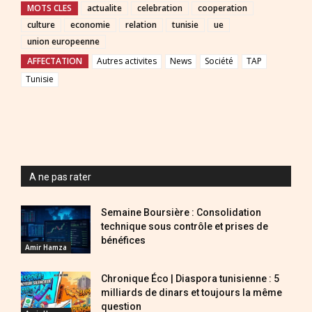
MOTS CLES
actualite
celebration
cooperation
culture
economie
relation
tunisie
ue
union europeenne
AFFECTATION
Autres activites
News
Société
TAP
Tunisie
A ne pas rater
Semaine Boursière : Consolidation
technique sous contrôle et prises de
bénéfices
Amir Hamza
Chronique Éco | Diaspora tunisienne : 5
milliards de dinars et toujours la même
question