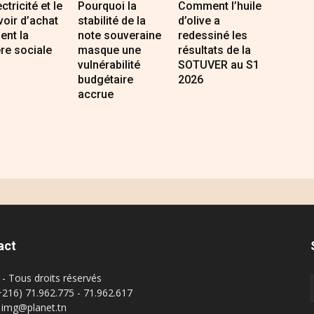
ectricité et le
Pourquoi la
Comment l’huile
oir d’achat
stabilité de la
d’olive a
sent la
note souveraine
redessiné les
re sociale
masque une
résultats de la
vulnérabilité
SOTUVER au S1
budgétaire
2026
accrue
act
- Tous droits réservés
(+216) 71.962.775 - 71.962.617
: img@planet.tn