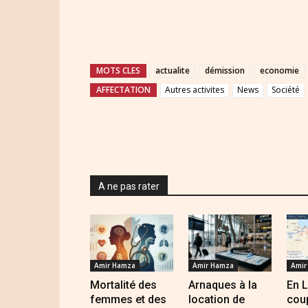
MOTS CLES
actualite
démission
economie
AFFECTATION
Autres activites
News
Société
A ne pas rater
Amir Hamza
Amir Hamza
Amir
Mortalité des
Arnaques à la
En L
femmes et des
location de
cou