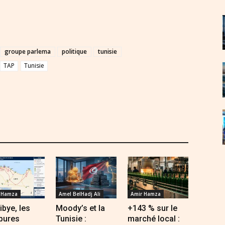
groupe parlema
politique
tunisie
TAP
Tunisie
 Hamza
Amel BelHadj Ali
Amir Hamza
ibye, les
Moody’s et la
+143 % sur le
pures
Tunisie :
marché local :