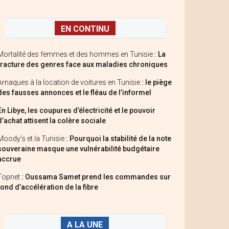
EN CONTINU
Mortalité des femmes et des hommes en Tunisie
: La
fracture des genres face aux maladies chroniques
Arnaques à la location de voitures en Tunisie
: le piège
des fausses annonces et le fléau de l’informel
En Libye, les coupures d’électricité et le pouvoir
d’achat attisent la colère sociale
Moody’s et la Tunisie
: Pourquoi la stabilité de la note
souveraine masque une vulnérabilité budgétaire
accrue
Topnet
: Oussama Samet prend les commandes sur
fond d’accélération de la fibre
A LA UNE