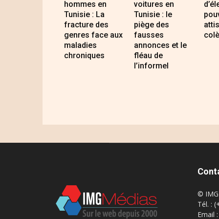
hommes en
voitures en
d’él
Tunisie : La
Tunisie : le
pouv
fracture des
piège des
atti
genres face aux
fausses
colè
maladies
annonces et le
chroniques
fléau de
l’informel
Cont
© IMG 
Tél. : 
Email 