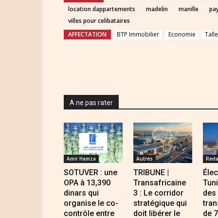
location dappartements
madelin
manille
pa
villes pour celibataires
AFFECTATION
BTP Immobilier
Economie
Talle
A ne pas rater
Amir Hamza
Autres
Reda
SOTUVER : une
TRIBUNE |
Élec
OPA à 13,390
Transafricaine
Tuni
dinars qui
3 : Le corridor
des
organise le co-
stratégique qui
tra
contrôle entre
doit libérer le
de 