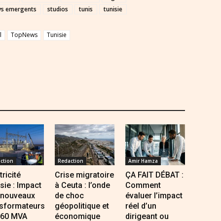
ys emergents
studios
tunis
tunisie
l
TopNews
Tunisie
ction
Redaction
Amir Hamza
tricité
Crise migratoire
ÇA FAIT DÉBAT :
sie : Impact
à Ceuta : l’onde
Comment
 nouveaux
de choc
évaluer l’impact
nsformateurs
géopolitique et
réel d’un
760 MVA
économique
dirigeant ou