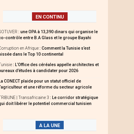
EN CONTINU
SOTUVER
: une OPA à 13,390 dinars qui organise le
co-contrôle entre B.A Glass et le groupe Bayahi
Corruption en Afrique
: Comment la Tunisie s’est
hissée dans le Top 10 continental
Tunisie
: L’Office des céréales appelle architectes et
bureaux d’études à candidater pour 2026
La CONECT plaide pour un statut officiel de
l’agriculteur et une réforme du secteur agricole
TRIBUNE | Transafricaine 3
: Le corridor stratégique
qui doit libérer le potentiel commercial tunisien
A LA UNE