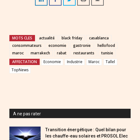
MOTS CLES
actualité
black friday
casablanca
consommateurs
economie
gastronie
hellofood
maroc
marrakech
rabat
restaurants
tunisie
AFFECTATION
Economie
Industrie
Maroc
Tallel
TopNews
A ne pas rater
Transition énergétique : Quel bilan pour
les chauffe-eau solaires et PROSOL Elec