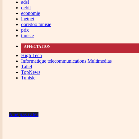
adsl
debit
economie
inetnet
ooredoo tunisie
prix
tunisie
AFFECTATION
High Tech
Informatique telecommunications Multimedias
Tallel
TopNews
Tunisie
A ne pas rater