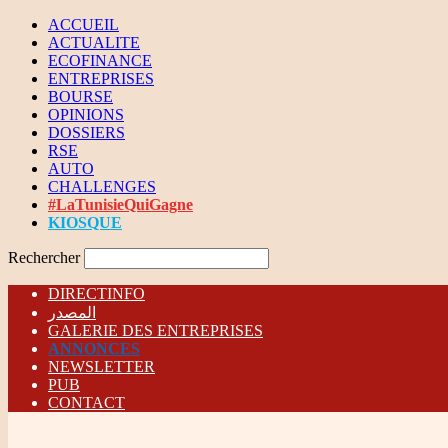
ACCUEIL
ACTUALITE
ECOFINANCE
ENTREPRISES
BOURSE
OPINIONS
DOSSIERS
RSE
AUTO
CHALLENGES
#LaTunisieQuiGagne
KIOSQUE
Rechercher
DIRECTINFO
المصدر
GALERIE DES ENTREPRISES
ANNONCES
NEWSLETTER
PUB
CONTACT