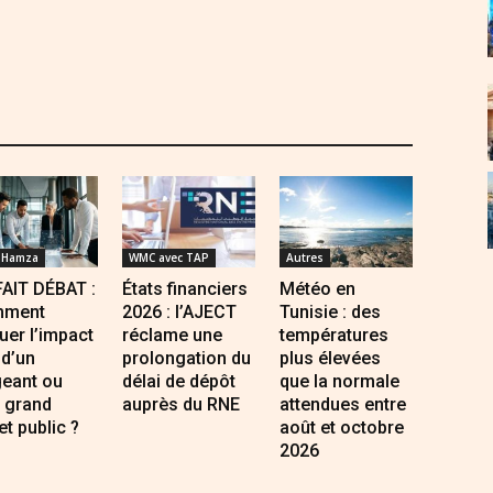
 Hamza
WMC avec TAP
Autres
FAIT DÉBAT :
États financiers
Météo en
ment
2026 : l’AJECT
Tunisie : des
uer l’impact
réclame une
températures
 d’un
prolongation du
plus élevées
geant ou
délai de dépôt
que la normale
 grand
auprès du RNE
attendues entre
et public ?
août et octobre
2026