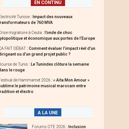
EN CONTINU
Électricité Tunisie
: Impact des nouveaux
transformateurs de 760 MVA
Crise migratoire à Ceuta
: l’onde de choc
géopolitique et économique aux portes de l’Europe
ÇA FAIT DÉBAT
: Comment évaluer l’impact réel d’un
dirigeant ou d’un grand projet public ?
Bourse de Tunis
: Le Tunindex clôture la semaine
dans le rouge
Festival de Hammamet 2026
: « Aïta Mon Amour »
sublime le patrimoine musical marocain entre
tradition et électro
A LA UNE
Forums OTE 2026
: Inclusion