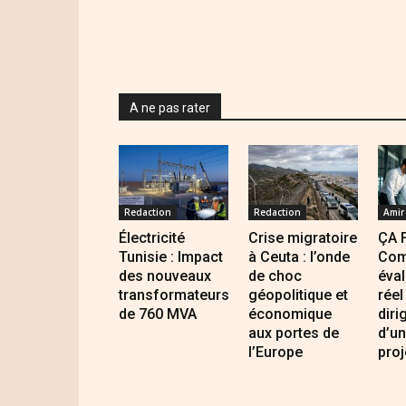
A ne pas rater
Redaction
Redaction
Amir
Électricité
Crise migratoire
ÇA 
Tunisie : Impact
à Ceuta : l’onde
Com
des nouveaux
de choc
éval
transformateurs
géopolitique et
réel
de 760 MVA
économique
diri
aux portes de
d’un
l’Europe
proj