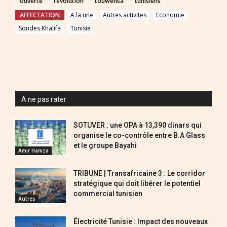
ouverte
revolution
touwensa
tunisiens
AFFECTATION
A la une
Autres activites
Economie
Sondes Khalifa
Tunisie
A ne pas rater
SOTUVER : une OPA à 13,390 dinars qui
organise le co-contrôle entre B.A Glass
et le groupe Bayahi
Amir Hamza
TRIBUNE | Transafricaine 3 : Le corridor
stratégique qui doit libérer le potentiel
commercial tunisien
Autres
Électricité Tunisie : Impact des nouveaux