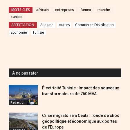
MOTS CLES
africain
entreprises
famex
marche
tunisie
AFFECTATION
A la une
Autres
Commerce Distribution
Economie
Tunisie
A ne pas rater
Électricité Tunisie : Impact des nouveaux
transformateurs de 760 MVA
Redaction
Crise migratoire à Ceuta : l’onde de choc
géopolitique et économique aux portes
de l’Europe
Redaction