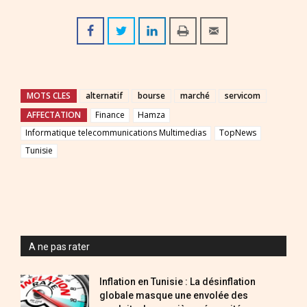
MOTS CLES
alternatif
bourse
marché
servicom
AFFECTATION
Finance
Hamza
Informatique telecommunications Multimedias
TopNews
Tunisie
A ne pas rater
Inflation en Tunisie : La désinflation
globale masque une envolée des