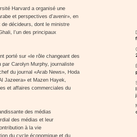
rsité Harvard a organisé une
abe et perspectives d’avenir», en
de décideurs, dont le ministre
hali, l’un des principaux
t porté sur «le rôle changeant des
par Carolyn Murphy, journaliste
 chef du journal «Arab News», Hoda
Al Jazeera» et Mazen Hayek,
ues et affaires commerciales du
randissante des médias
rdial des médias et leur
ntribution à la vie
ation du cycle économique et du