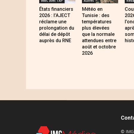
WMC avec TAP
Autres
Reda
États financiers
Météo en
Cour
2026 : l’AJECT
Tunisie : des
2026
réclame une
températures
l’on
prolongation du
plus élevées
apr
délai de dépôt
que la normale
som
auprès du RNE
attendues entre
hist
août et octobre
2026
Cont
© IMG 