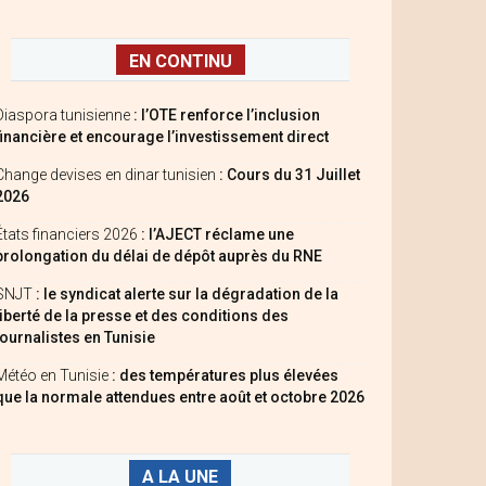
EN CONTINU
Diaspora tunisienne
: l’OTE renforce l’inclusion
financière et encourage l’investissement direct
Change devises en dinar tunisien
: Cours du 31 Juillet
2026
États financiers 2026
: l’AJECT réclame une
prolongation du délai de dépôt auprès du RNE
SNJT
: le syndicat alerte sur la dégradation de la
liberté de la presse et des conditions des
journalistes en Tunisie
Météo en Tunisie
: des températures plus élevées
que la normale attendues entre août et octobre 2026
A LA UNE