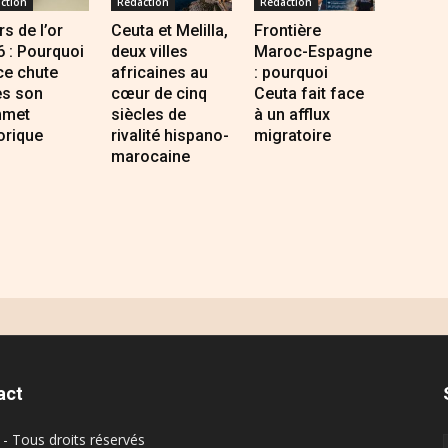
ction
Redaction
Redaction
s de l’or
Ceuta et Melilla,
Frontière
 : Pourquoi
deux villes
Maroc-Espagne
ce chute
africaines au
: pourquoi
ès son
cœur de cinq
Ceuta fait face
met
siècles de
à un afflux
orique
rivalité hispano-
migratoire
marocaine
act
- Tous droits réservés