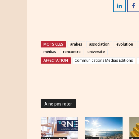
MOTS CLES
arabes
association
evolution
médias
rencontre
universite
AFFECTATION
Communications Medias Editions
A ne pas rater