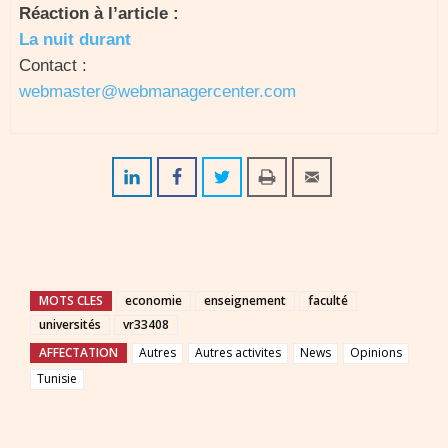
Réaction à l’article :
La nuit durant
Contact :
webmaster@webmanagercenter.com
MOTS CLES
economie
enseignement
faculté
universités
vr33408
AFFECTATION
Autres
Autres activites
News
Opinions
Tunisie