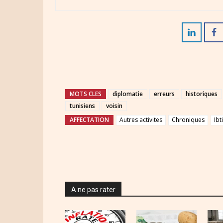
MOTS CLES
diplomatie
erreurs
historiques
tunisiens
voisin
AFFECTATION
Autres activites
Chroniques
Ibt
A ne pas rater