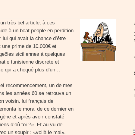
 très bel article, à ces
ide à un boat people en perdition
lui qui avait la chance d’être
 et une prime de 10.000€ et
geôles siciliennes à quelques
atie tunisienne discrète et
ème qui a choqué plus d’un…
ernel recommencement, un de mes
ns les années 60 se retrouva un
n voisin, lui français de
remonta le moral de ce dernier en
digène et après avoir constaté
iens d’où toi ?». Et au vu de
ec un soupir : «voilà le mal».