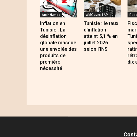
Amir Hamza
WMC avec TAP
Reda
Inflation en
Tunisie : le taux
Fisc
Tunisie : La
d’inflation
mar
désinflation
atteint 5,1 % en
Tuni
globale masque
juillet 2026
spec
une envolée des
selon l’INS
ratt
produits de
rétr
première
dix 
nécessité
Cont