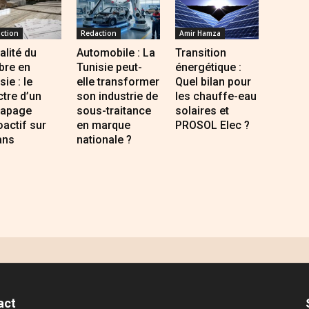
ction
Redaction
Amir Hamza
alité du
Automobile : La
Transition
bre en
Tunisie peut-
énergétique :
sie : le
elle transformer
Quel bilan pour
tre d’un
son industrie de
les chauffe-eau
rapage
sous-traitance
solaires et
oactif sur
en marque
PROSOL Elec ?
ans
nationale ?
act