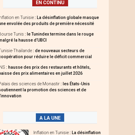
EN CONTINU
Inflation en Tunisie
: La désinflation globale masque
une envolée des produits de première nécessité
Bourse Tunis
: le Tunindex termine dans le rouge
malgré la hausse d’UBCI
Tunisie-Thaïlande
: de nouveaux secteurs de
coopération pour réduire le déficit commercial
INS
: hausse des prix des restaurants et hôtels,
baisse des prix alimentaires en juillet 2026
Palais des sciences de Monastir
: les États-Unis
soutiennent la promotion des sciences et de
l’innovation
A LA UNE
Inflation en Tunisie
: La désinflation