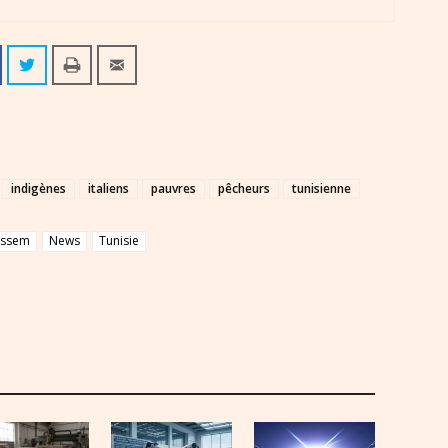
indigènes
italiens
pauvres
pêcheurs
tunisienne
issem
News
Tunisie