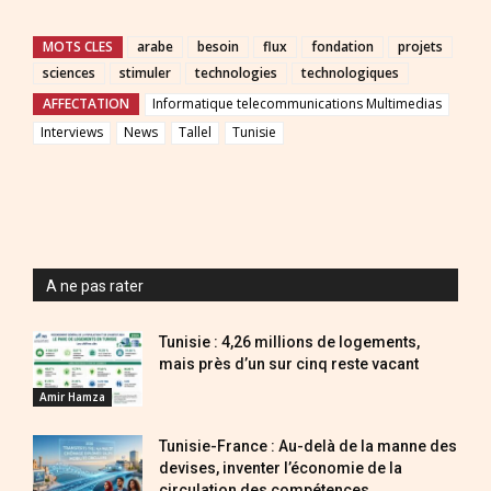
MOTS CLES
arabe
besoin
flux
fondation
projets
sciences
stimuler
technologies
technologiques
AFFECTATION
Informatique telecommunications Multimedias
Interviews
News
Tallel
Tunisie
A ne pas rater
Tunisie : 4,26 millions de logements,
mais près d’un sur cinq reste vacant
Amir Hamza
Tunisie-France : Au-delà de la manne des
devises, inventer l’économie de la
circulation des compétences