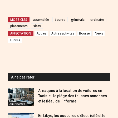
MOTS CLES
assemblée
bourse
générale
ordinaire
placements
sicav
AFFECTATION
Autres
Autres activites
Bourse
News
Tunisie
A ne pas rater
Arnaques à la location de voitures en
Tunisie : le piège des fausses annonces
et le fléau de l’informel
Amir Hamza
En Libye, les coupures d’électricité et le