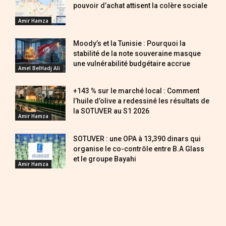
pouvoir d’achat attisent la colère sociale
Amir Hamza
Moody’s et la Tunisie : Pourquoi la
stabilité de la note souveraine masque
une vulnérabilité budgétaire accrue
Amel BelHadj Ali
+143 % sur le marché local : Comment
l’huile d’olive a redessiné les résultats de
la SOTUVER au S1 2026
Amir Hamza
SOTUVER : une OPA à 13,390 dinars qui
organise le co-contrôle entre B.A Glass
et le groupe Bayahi
Amir Hamza