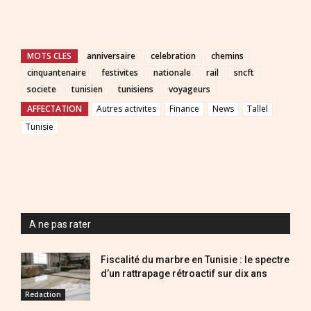
MOTS CLES
anniversaire
celebration
chemins
cinquantenaire
festivites
nationale
rail
sncft
societe
tunisien
tunisiens
voyageurs
AFFECTATION
Autres activites
Finance
News
Tallel
Tunisie
A ne pas rater
Fiscalité du marbre en Tunisie : le spectre
d’un rattrapage rétroactif sur dix ans
Redaction