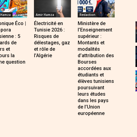
 Hamza
Amir Hamza
Redaction
nique Éco |
Électricité en
Ministère de
spora
Tunisie 2026 :
l’Enseignement
sienne : 5
Risques de
supérieur :
iards de
délestages, gaz
Montants et
rs et
et rôle de
modalités
ours la
l’Algérie
d’attribution des
e question
Bourses
accordées aux
étudiants et
élèves tunisiens
poursuivant
leurs études
dans les pays
de l’Union
européenne