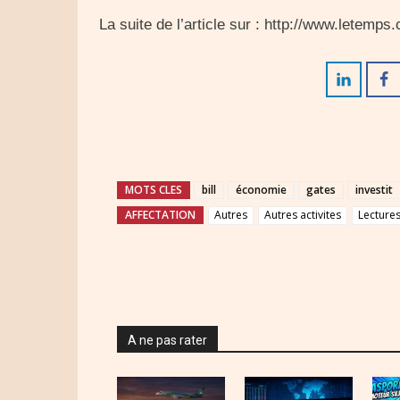
La suite de l’article sur : http://www.letemp
MOTS CLES
bill
économie
gates
investit
AFFECTATION
Autres
Autres activites
Lecture
A ne pas rater