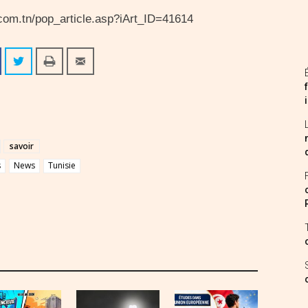
s.com.tn/pop_article.asp?iArt_ID=41614
savoir
s
News
Tunisie