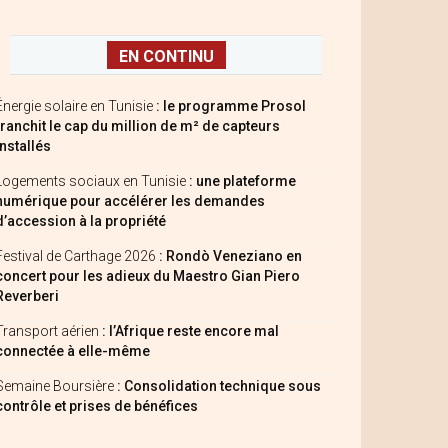
EN CONTINU
Énergie solaire en Tunisie
: le programme Prosol
franchit le cap du million de m² de capteurs
installés
Logements sociaux en Tunisie
: une plateforme
numérique pour accélérer les demandes
d’accession à la propriété
Festival de Carthage 2026
: Rondò Veneziano en
concert pour les adieux du Maestro Gian Piero
Reverberi
Transport aérien
: l’Afrique reste encore mal
connectée à elle-même
Semaine Boursière
: Consolidation technique sous
contrôle et prises de bénéfices