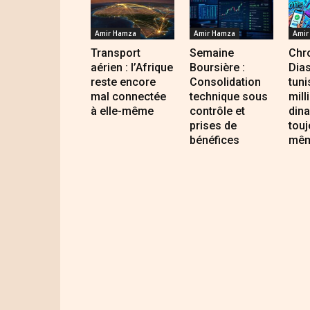
Amir Hamza
Amir Hamza
Amir
Transport
Semaine
Chro
aérien : l’Afrique
Boursière :
Dia
reste encore
Consolidation
tuni
mal connectée
technique sous
mill
à elle-même
contrôle et
dina
prises de
touj
bénéfices
mêm