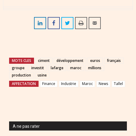
MOTS CLES
ciment
développement
euros
français
groupe
investit
lafarge
maroc
millions
production
usine
AFFECTATION
Finance
Industrie
Maroc
News
Tallel
A ne pas rater