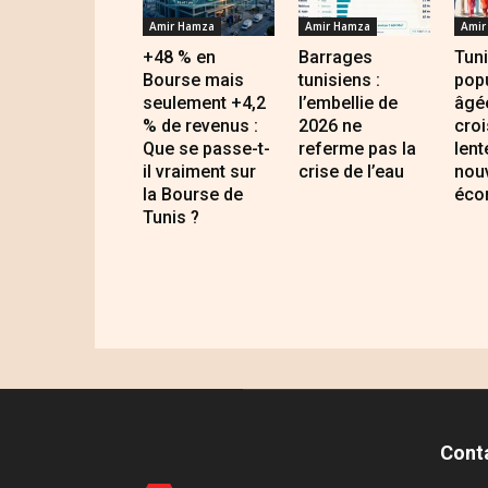
Amir Hamza
Amir Hamza
Amir
+48 % en
Barrages
Tuni
Bourse mais
tunisiens :
popu
seulement +4,2
l’embellie de
âgé
% de revenus :
2026 ne
cro
Que se passe-t-
referme pas la
lent
il vraiment sur
crise de l’eau
nouv
la Bourse de
éco
Tunis ?
Cont