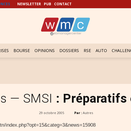
NCES
NEWSLETTER
PUB
CONTACT
ISES
BOURSE
OPINIONS
DOSSIERS
RSE
AUTO
CHALLEN
nis — SMSI
: Préparatifs
29 octobre 2005
Par :
Autres
esse.tn/index.php?opt=15&categ=3&news=15908