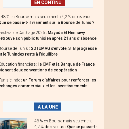
EN CONTINU
+48 % en Bourse mais seulement +4,2 % de revenus
:
Que se passe-t-il vraiment sur la Bourse de Tunis ?
Festival de Carthage 2026
: Mayada El Hennawy
retrouve son public tunisien après 21 ans d’absence
Bourse de Tunis
: SOTUMAG s’envole, STB progresse
et le Tunindex reste à l’équilibre
Éducation financière
: le CMF et la Banque de France
signent deux conventions de coopération
Tunisie-Inde
: un Forum d’affaires pour renforcer les
échanges commerciaux et les investissements
A LA UNE
+48 % en Bourse mais seulement
+4,2 % de revenus
: Que se passe-t-