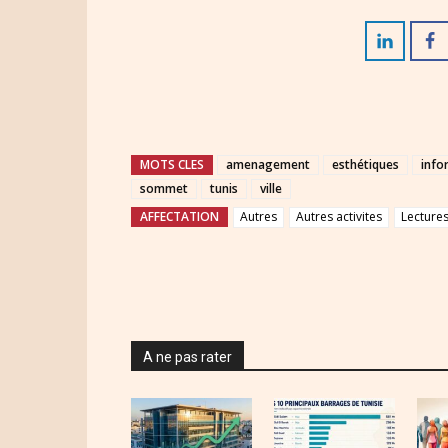
MOTS CLES
amenagement
esthétiques
info
sommet
tunis
ville
AFFECTATION
Autres
Autres activites
Lecture
A ne pas rater