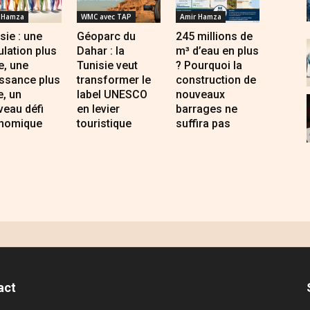
 Hamza
WMC avec TAP
Amir Hamza
sie : une
Géoparc du
245 millions de
lation plus
Dahar : la
m³ d’eau en plus
e, une
Tunisie veut
? Pourquoi la
issance plus
transformer le
construction de
e, un
label UNESCO
nouveaux
eau défi
en levier
barrages ne
nomique
touristique
suffira pas
act