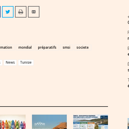
rmation
mondial
préparatifs
smsi
societe
s
News
Tunisie