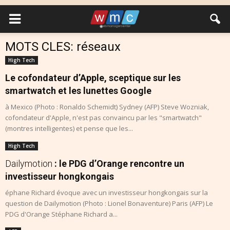
MOTS CLES: réseaux
High Tech
Le cofondateur d’Apple, sceptique sur les
smartwatch et les lunettes Google
à Mexico (Photo : Ronaldo Schemidt) Sydney (AFP) Steve Wozniak,
cofondateur d'Apple, n'est pas convaincu par les "smartwatch"
(montres intelligentes) et pense que les...
High Tech
Dailymotion
: le PDG d’Orange rencontre un
investisseur hongkongais
éphane Richard évoque avec un investisseur hongkongais sur la
question de Dailymotion (Photo : Lionel Bonaventure) Paris (AFP) Le
PDG d'Orange Stéphane Richard a...