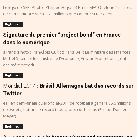
Le logo de SFR (Photo : Philippe Huguen) Paris (AFP) Quelque 4 millions
de clients mobile sur les 21 millions que compte SFR étaient...
High Tech
Signature du premier “project bond” en France
dans le numérique
à Paris (Photo : FranÃ§ois Guillot) Paris (AFP) Le ministre des Finances,
Michel Sapin, et le ministre de l'Economie, Arnaud Montebourg, ont
assisté mercredi...
High Tech
Mondial-2014
: Brésil-Allemagne bat des records sur
Twitter
ésil en demi-finale du Mondial-2014 de football a généré 35,6 millions
de tweets, battant le record tous sports confondus (Photo : Damien
Meyer)...
High Tech
Adresses en .vin
: la France s’en prend vivemment au