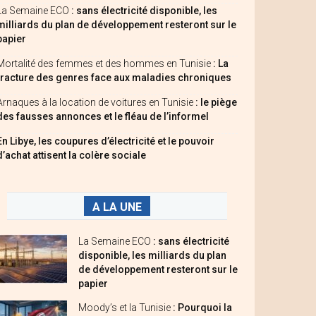
La Semaine ECO
: sans électricité disponible, les
milliards du plan de développement resteront sur le
papier
Mortalité des femmes et des hommes en Tunisie
: La
fracture des genres face aux maladies chroniques
Arnaques à la location de voitures en Tunisie
: le piège
des fausses annonces et le fléau de l’informel
En Libye, les coupures d’électricité et le pouvoir
d’achat attisent la colère sociale
A LA UNE
La Semaine ECO
: sans électricité
disponible, les milliards du plan
de développement resteront sur le
papier
Moody’s et la Tunisie
: Pourquoi la