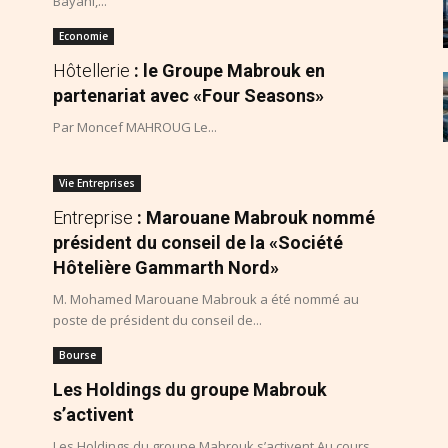
Bayahi,...
Economie
Hôtellerie
: le Groupe Mabrouk en
partenariat avec «Four Seasons»
Par Moncef MAHROUG Le...
Vie Entreprises
Entreprise
: Marouane Mabrouk nommé
président du conseil de la «Société
Hôtelière Gammarth Nord»
M. Mohamed Marouane Mabrouk a été nommé au
poste de président du conseil de...
Bourse
Les Holdings du groupe Mabrouk
s’activent
Les Holdings du groupe Mabrouk s’activent Au cours