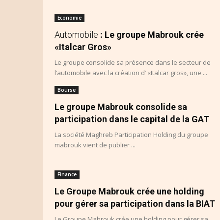
Economie
Automobile
: Le groupe Mabrouk crée
«Italcar Gros»
Le groupe consolide sa présence dans le secteur de
l’automobile avec la création d’ «Italcar gros», une ...
Bourse
Le groupe Mabrouk consolide sa
participation dans le capital de la GAT
La société Maghreb Participation Holding du groupe
mabrouk vient de publier ...
Finance
Le Groupe Mabrouk crée une holding
pour gérer sa participation dans la BIAT
Le Groupe Mabrouk crée une holding pour gérer sa