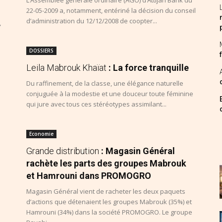
L’Assemblée générale ordinaire (AGO) d’Attijari Bank du
22-05-2009 a, notamment, entériné la décision du conseil
d’administration du 12/12/2008 de coopter...
,
DOSSIERS
Leila Mabrouk Khaïat
: La force tranquille
Du raffinement, de la classe, une élégance naturelle
conjuguée à la modestie et une douceur toute féminine
qui jure avec tous ces stéréotypes assimilant...
Economie
Grande distribution
: Magasin Général
rachète les parts des groupes Mabrouk
et Hamrouni dans PROMOGRO
Magasin Général vient de racheter les deux paquets
d’actions que détenaient les groupes Mabrouk (35%) et
Hamrouni (34%) dans la société PROMOGRO. Le groupe